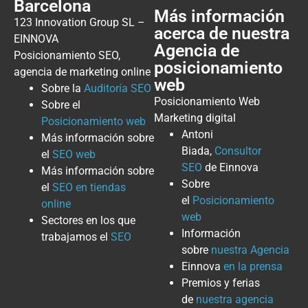
Barcelona
Más información
123 Innovation Group SL –
acerca de nuestra
EINNOVA
Agencia de
Posicionamiento SEO,
posicionamiento
agencia de marketing online
web
Sobre la
Auditoría SEO
Posicionamiento Web
Sobre el
Marketing digital
Posicionamiento web
Antoni
Más información sobre
Biada,
Consultor
el
SEO web
SEO
de Einnova
Más información sobre
Sobre
el
SEO en tiendas
el
Posicionamiento
online
web
Sectores en los que
Información
trabajamos el
SEO
sobre
nuestra Agencia
Einnova
en la prensa
Premios y ferias
de
nuestra agencia