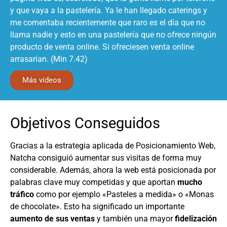
y que vaya a la pastelería. Ya le han llegado caterings y
me comentaba recientemente que raro es el día que no
llama nadie y esto en una pastelería que no ofrece ningún
producto de venta online. Si ofreciesen venta online
arrasarían. (Min 7.42)
Más vídeos
Objetivos Conseguidos
Gracias a la estrategia aplicada de Posicionamiento Web,
Natcha consiguió aumentar sus visitas de forma muy
considerable. Además, ahora la web está posicionada por
palabras clave muy competidas y que aportan
mucho
tráfico
como por ejemplo «Pasteles a medida» o «Monas
de chocolate». Esto ha significado un importante
aumento de sus ventas
y también una mayor
fidelización