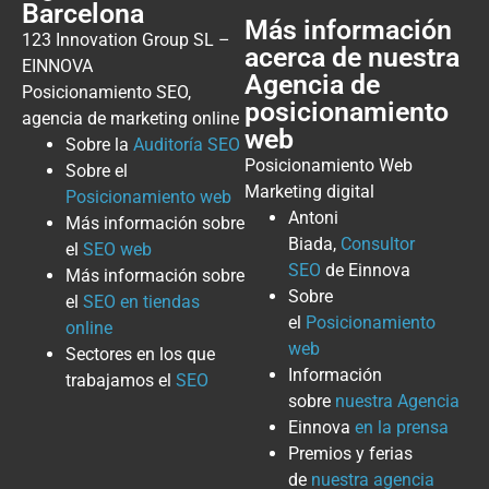
Barcelona
Más información
123 Innovation Group SL –
acerca de nuestra
EINNOVA
Agencia de
Posicionamiento SEO,
posicionamiento
agencia de marketing online
web
Sobre la
Auditoría SEO
Posicionamiento Web
Sobre el
Marketing digital
Posicionamiento web
Antoni
Más información sobre
Biada,
Consultor
el
SEO web
SEO
de Einnova
Más información sobre
Sobre
el
SEO en tiendas
el
Posicionamiento
online
web
Sectores en los que
Información
trabajamos el
SEO
sobre
nuestra Agencia
Einnova
en la prensa
Premios y ferias
de
nuestra agencia