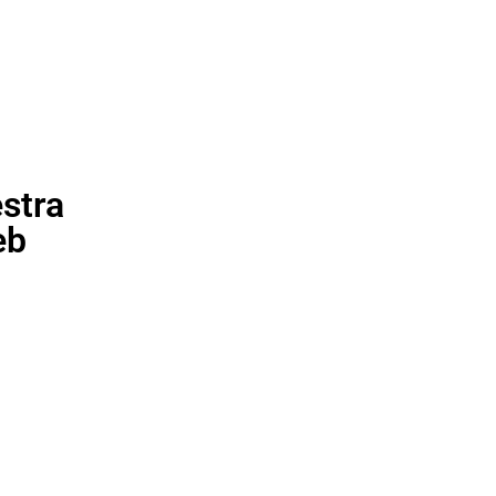
stra
eb