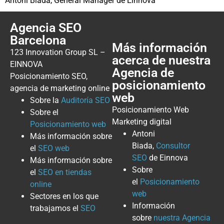
Antoni Biada, General Manager de Einnova
Agencia SEO
Barcelona
Más información
123 Innovation Group SL –
acerca de nuestra
EINNOVA
Agencia de
Posicionamiento SEO,
posicionamiento
agencia de marketing online
web
Sobre la
Auditoría SEO
Posicionamiento Web
Sobre el
Marketing digital
Posicionamiento web
Antoni
Más información sobre
Biada,
Consultor
el
SEO web
SEO
de Einnova
Más información sobre
Sobre
el
SEO en tiendas
el
Posicionamiento
online
web
Sectores en los que
Información
trabajamos el
SEO
sobre
nuestra Agencia