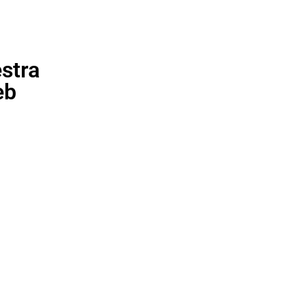
stra
eb