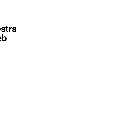
stra
eb