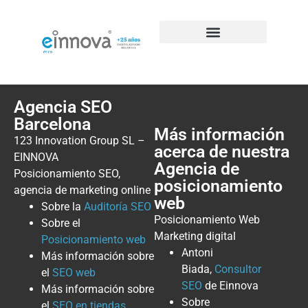
Casos de éxito de SEO
Agencia SEO
Barcelona
Más información
123 Innovation Group SL –
acerca de nuestra
EINNOVA
Agencia de
Posicionamiento SEO,
posicionamiento
agencia de marketing online
web
Sobre la
Auditoría SEO
Posicionamiento Web
Sobre el
Marketing digital
Posicionamiento web
Antoni
Más información sobre
Biada,
Consultor
el
SEO web
SEO
de Einnova
Más información sobre
Sobre
el
SEO en tiendas