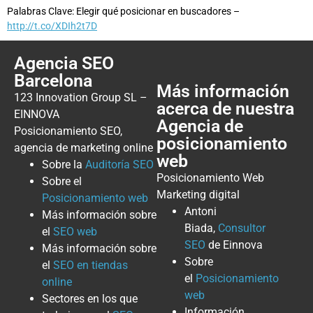
Palabras Clave: Elegir qué posicionar en buscadores –
http://t.co/XDIh2t7D
Agencia SEO
Barcelona
Más información
123 Innovation Group SL –
acerca de nuestra
EINNOVA
Agencia de
Posicionamiento SEO,
posicionamiento
agencia de marketing online
web
Sobre la
Auditoría SEO
Posicionamiento Web
Sobre el
Marketing digital
Posicionamiento web
Antoni
Más información sobre
Biada,
Consultor
el
SEO web
SEO
de Einnova
Más información sobre
Sobre
el
SEO en tiendas
el
Posicionamiento
online
web
Sectores en los que
Información