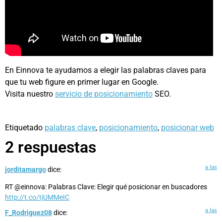
En Einnova te ayudamos a elegir las palabras claves para
que tu web figure en primer lugar en Google.
Visita nuestro
servicio de posicionamiento
SEO.
Etiquetado
palabras clave
,
posicionamiento
,
posicionar web
2 respuestas
a las
jorditamargo
dice:
RT @einnova: Palabras Clave: Elegir qué posicionar en buscadores
http://t.co/tjUMMeIC
a las
F_Rodriguez08
dice: