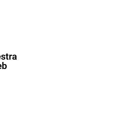
stra
eb