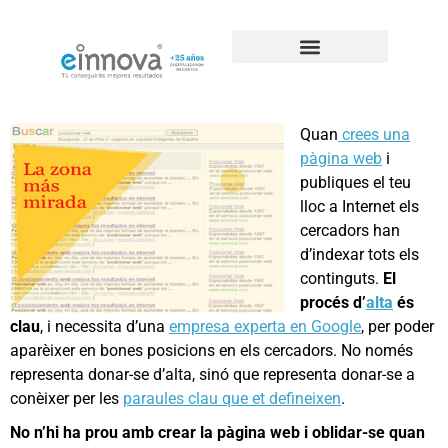
Casos de éxito de SEO
Quan
crees una
pàgina web
i
publiques el teu
lloc a Internet els
cercadors han
d’indexar tots els
continguts.
El
procés d’
alta
és
clau
, i necessita d’una
empresa experta en Google
, per poder
aparèixer en bones posicions en els cercadors. No només
representa donar-se d’alta, sinó que representa donar-se a
conèixer per les
paraules clau que et defineixen
.
No n’hi ha prou amb crear la pàgina web i oblidar-se quan