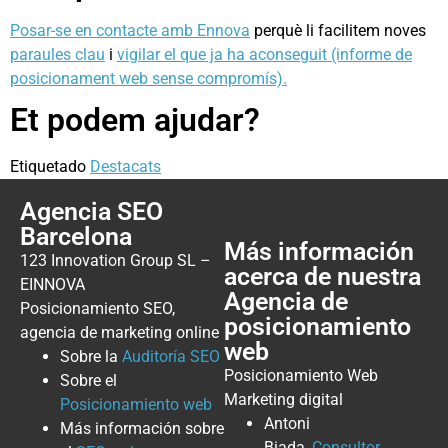
Posar-se en contacte amb Ennova
perquè li facilitem noves
paraules clau
i
vigilar el que ja ha aconseguit (informe de
posicionament web sense compromís).
Et podem ajudar?
Etiquetado
Destacats
Agencia SEO
Barcelona
Más información
123 Innovation Group SL –
acerca de nuestra
EINNOVA
Agencia de
Posicionamiento SEO,
posicionamiento
agencia de marketing online
web
Sobre la
Auditoría SEO
Posicionamiento Web
Sobre el
Marketing digital
Posicionamiento web
Antoni
Más información sobre
Biada,
Consultor