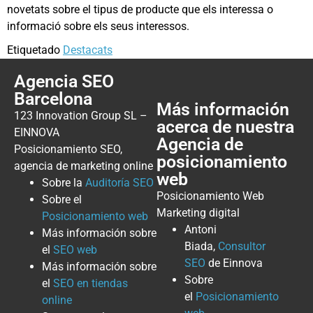
novetats sobre el tipus de producte que els interessa o
informació sobre els seus interessos.
Etiquetado
Destacats
Agencia SEO
Barcelona
Más información
123 Innovation Group SL –
acerca de nuestra
EINNOVA
Agencia de
Posicionamiento SEO,
posicionamiento
agencia de marketing online
web
Sobre la
Auditoría SEO
Posicionamiento Web
Sobre el
Marketing digital
Posicionamiento web
Antoni
Más información sobre
Biada,
Consultor
el
SEO web
SEO
de Einnova
Más información sobre
Sobre
el
SEO en tiendas
el
Posicionamiento
online