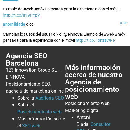
Ejemplo de #web #móvil pensada para la experiencia con el móvil
http://t.co/Ir19PYpV
a las
antonibiada
dice:
Cambian los usos del usuario «RT @einnova: Ejemplo de #web #móvil
pensada para la experiencia con el móvil
http://t.co/1xnzsWFT
«
Agencia SEO
Barcelona
Más información
123 Innovation Group SL –
acerca de nuestra
EINNOVA
Agencia de
Posicionamiento SEO,
posicionamiento
agencia de marketing online
web
Sobre la
Auditoría SEO
Posicionamiento Web
Sobre el
Marketing digital
Posicionamiento web
Antoni
Más información sobre
Biada,
Consultor
el
SEO web