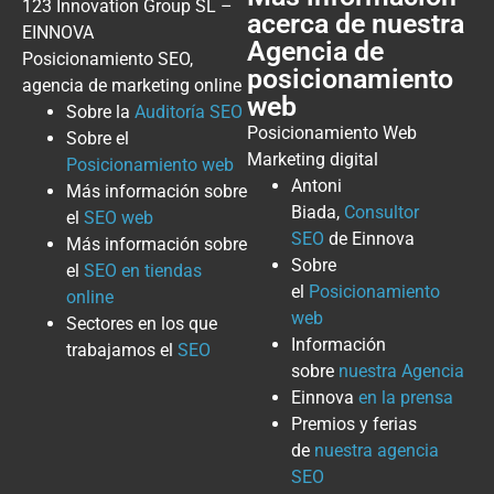
123 Innovation Group SL –
acerca de nuestra
EINNOVA
Agencia de
Posicionamiento SEO,
posicionamiento
agencia de marketing online
web
Sobre la
Auditoría SEO
Posicionamiento Web
Sobre el
Marketing digital
Posicionamiento web
Antoni
Más información sobre
Biada,
Consultor
el
SEO web
SEO
de Einnova
Más información sobre
Sobre
el
SEO en tiendas
el
Posicionamiento
online
web
Sectores en los que
Información
trabajamos el
SEO
sobre
nuestra Agencia
Einnova
en la prensa
Premios y ferias
de
nuestra agencia
SEO