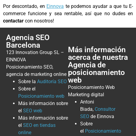
Por descontado, en
Einnova
te podemos ayudar a que tu E-
commerce funcione y sea rentable, así que no dudes en
contactar
con nosotros!
Agencia SEO
Barcelona
Más información
123 Innovation Group SL –
acerca de nuestra
EINNOVA
Agencia de
Posicionamiento SEO,
posicionamiento
agencia de marketing online
web
Sobre la
Auditoría SEO
Posicionamiento Web
Sobre el
Marketing digital
Posicionamiento web
Antoni
Más información sobre
Biada,
Consultor
el
SEO web
SEO
de Einnova
Más información sobre
Sobre
el
SEO en tiendas
el
Posicionamiento
online