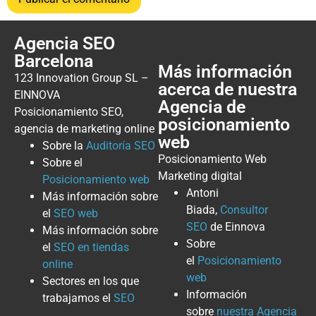
Agencia SEO
Barcelona
Más información
123 Innovation Group SL –
acerca de nuestra
EINNOVA
Agencia de
Posicionamiento SEO,
posicionamiento
agencia de marketing online
web
Sobre la
Auditoría SEO
Posicionamiento Web
Sobre el
Marketing digital
Posicionamiento web
Antoni
Más información sobre
Biada,
Consultor
el
SEO web
SEO
de Einnova
Más información sobre
Sobre
el
SEO en tiendas
el
Posicionamiento
online
web
Sectores en los que
Información
trabajamos el
SEO
sobre
nuestra Agencia