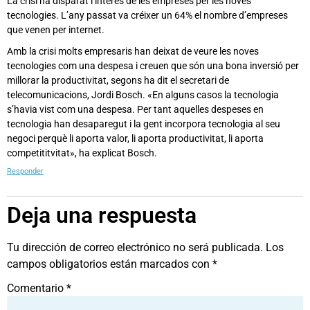
La crisi ha disparat l’interès de les empreses per les noves
tecnologies. L’any passat va créixer un 64% el nombre d’empreses
que venen per internet.
Amb la crisi molts empresaris han deixat de veure les noves
tecnologies com una despesa i creuen que són una bona inversió per
millorar la productivitat, segons ha dit el secretari de
telecomunicacions, Jordi Bosch. «En alguns casos la tecnologia
s’havia vist com una despesa. Per tant aquelles despeses en
tecnologia han desaparegut i la gent incorpora tecnologia al seu
negoci perquè li aporta valor, li aporta productivitat, li aporta
competititvitat», ha explicat Bosch.
Responder
Deja una respuesta
Tu dirección de correo electrónico no será publicada.
Los
campos obligatorios están marcados con
*
Comentario
*