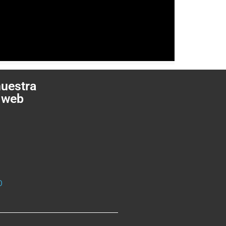
nuestra
 web
a
O