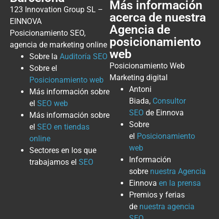
Más información
123 Innovation Group SL –
acerca de nuestra
EINNOVA
Agencia de
Posicionamiento SEO,
posicionamiento
agencia de marketing online
web
Sobre la
Auditoría SEO
Posicionamiento Web
Sobre el
Marketing digital
Posicionamiento web
Antoni
Más información sobre
Biada,
Consultor
el
SEO web
SEO
de Einnova
Más información sobre
Sobre
el
SEO en tiendas
el
Posicionamiento
online
web
Sectores en los que
Información
trabajamos el
SEO
sobre
nuestra Agencia
Einnova
en la prensa
Premios y ferias
de
nuestra agencia
SEO