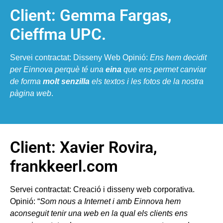
Client: Gemma Fargas,
Cieffma UPC.
Servei contractat: Disseny Web Opinió:
Ens hem decidit
per Einnova perquè té una
eina
que ens permet canviar
de forma
molt senzilla
els textos i les fotos de la nostra
pàgina web
.
Client: Xavier Rovira,
frankkeerl.com
Servei contractat: Creació i disseny web corporativa.
Opinió: “
Som nous a Internet i amb Einnova hem
aconseguit tenir una web en la qual els clients ens