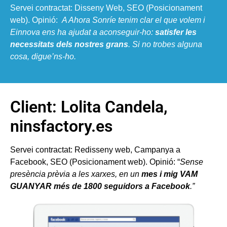
Servei contractat: Disseny Web, SEO (Posicionament
web). Opinió:
A Ahora Sonríe tenim clar el que volem i
Einnova ens ha ajudat a aconseguir-ho:
satisfer les
necessitats dels nostres grans
. Si no trobes alguna
cosa, digue’ns-ho.
Client: Lolita Candela,
ninsfactory.es
Servei contractat: Redisseny web, Campanya a
Facebook, SEO (Posicionament web). Opinió: “
Sense
presència prèvia a les xarxes, en un
mes i mig VAM
GUANYAR més de 1800 seguidors a Facebook
.”