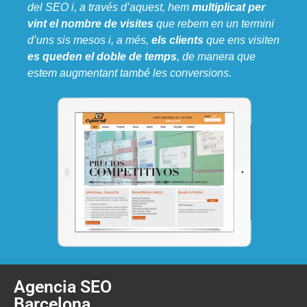
del SEO i, a través d’aquest, hem
multiplicat per
vint el nombre de visites
que rebem en un termini
d’uns sis mesos i, a més,
els clients
que ens visiten
es queden el doble de temps
, de manera que
estem augmentant també les conversions.
Agencia SEO
Barcelona