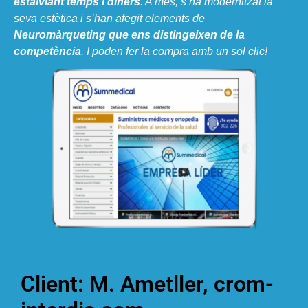
estalviant temps i diners
. A més, s’ha modernitzat la
seva estètica i s’han afegit elements de
Neuromàrqueting que ens distingeixen de la
competència
. I poden fer la compra amb un sol clic!
Client: M. Ametller, crom-