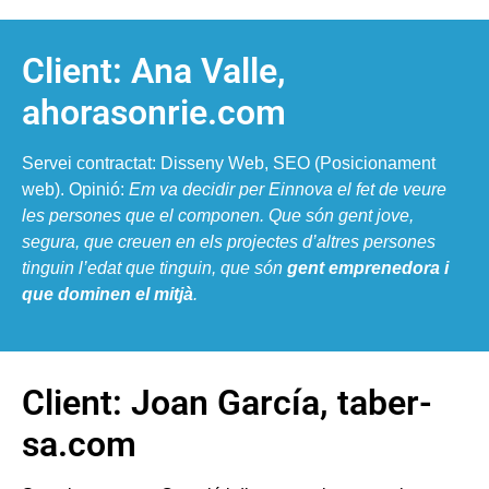
Client: Ana Valle,
ahorasonrie.com
Servei contractat: Disseny Web, SEO (Posicionament
web). Opinió:
Em va decidir per Einnova el fet de veure
les persones que el componen. Que són gent jove,
segura, que creuen en els projectes d’altres persones
tinguin l’edat que tinguin, que són
gent emprenedora i
que dominen el mitjà
.
Client: Joan García, taber-
sa.com