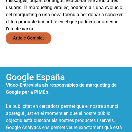
missatges, pujant contingut, relacionant-se amb altres
usuaris. El màrqueting viral és, podríem dir, una evolució
del màrqueting o una nova fórmula per donar a conèixer
el teu producte basant-te en el que podríem anomenar
l’efecte xarxa.
Article Complet
Google España
Vídeo-Entrevista als responsables de màrqueting de
Google per a PIME’s.
La publicitat en cercadors permet que el nostre anunci
aparegui just en el moment en què el nostre públic
objectiu està buscant els nostres productes i serveis.
Google Analytics ens permet veure exactament què està