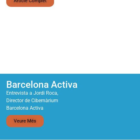
Article Complet
Barcelona Activa
Entrevista a Jordi Roca,
Director de Cibernàrium
Barcelona Activa
Veure Més