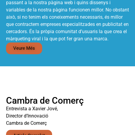
passant a la nostra pàgina web i quins dissenys i
variables de la nostra pàgina funcionen millor. No obstant
això, si no tenim els coneixements necessaris, és millor
que contractem empreses especialitzades en publicitat en
cercadors. És la pròpia comunitat d’usuaris la que crea el
màrqueting viral i la que pot fer gran una marca.
Veure Més
Cambra de Comerç
Entrevista a Xavier Jové,
Director d’Innovació
Cambra de Comerç