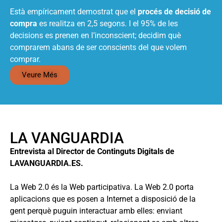
Està empíricament demostrat que el
procés de decisió de
compra
es realitza en 2,5 segons. I el 95% de les
decisions es prenen en l’inconscient; decidim què
comprarem abans de ser conscients del que volem
comprar.
Veure Més
LA VANGUARDIA
Entrevista al Director de Continguts Digitals de
LAVANGUARDIA.ES.
La Web 2.0 és la Web participativa. La Web 2.0 porta
aplicacions que es posen a Internet a disposició de la
gent perquè puguin interactuar amb elles: enviant