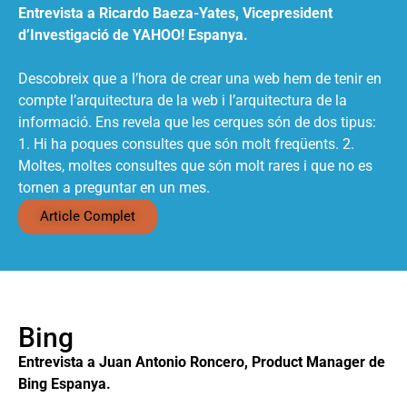
Entrevista a Ricardo Baeza-Yates, Vicepresident
d’Investigació de YAHOO! Espanya.
Descobreix que a l’hora de crear una web hem de tenir en
compte l’arquitectura de la web i l’arquitectura de la
informació. Ens revela que les cerques són de dos tipus:
1. Hi ha poques consultes que són molt freqüents. 2.
Moltes, moltes consultes que són molt rares i que no es
tornen a preguntar en un mes.
Article Complet
Bing
Entrevista a Juan Antonio Roncero, Product Manager de
Bing Espanya.