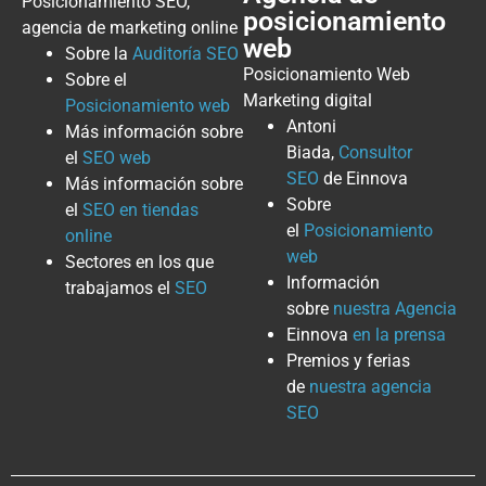
Posicionamiento SEO,
posicionamiento
agencia de marketing online
web
Sobre la
Auditoría SEO
Posicionamiento Web
Sobre el
Marketing digital
Posicionamiento web
Antoni
Más información sobre
Biada,
Consultor
el
SEO web
SEO
de Einnova
Más información sobre
Sobre
el
SEO en tiendas
el
Posicionamiento
online
web
Sectores en los que
Información
trabajamos el
SEO
sobre
nuestra Agencia
Einnova
en la prensa
Premios y ferias
de
nuestra agencia
SEO