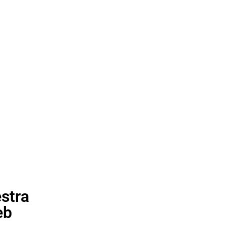
stra
eb