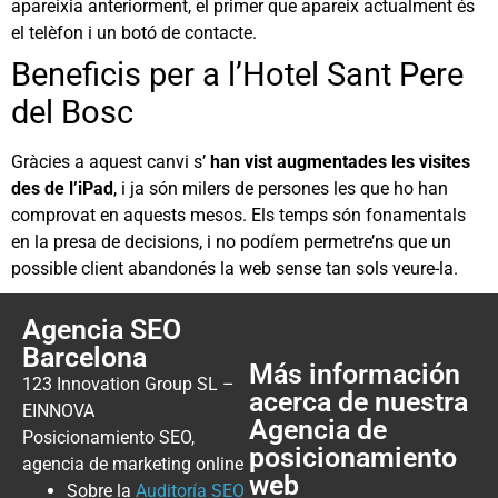
apareixia anteriorment, el primer que apareix actualment és
el telèfon i un botó de contacte.
Beneficis per a l’Hotel Sant Pere
del Bosc
Gràcies a aquest canvi s’
han vist augmentades les visites
des de l’iPad
, i ja són milers de persones les que ho han
comprovat en aquests mesos. Els temps són fonamentals
en la presa de decisions, i no podíem permetre’ns que un
possible client abandonés la web sense tan sols veure-la.
Agencia SEO
Barcelona
Más información
123 Innovation Group SL –
acerca de nuestra
EINNOVA
Agencia de
Posicionamiento SEO,
posicionamiento
agencia de marketing online
web
Sobre la
Auditoría SEO