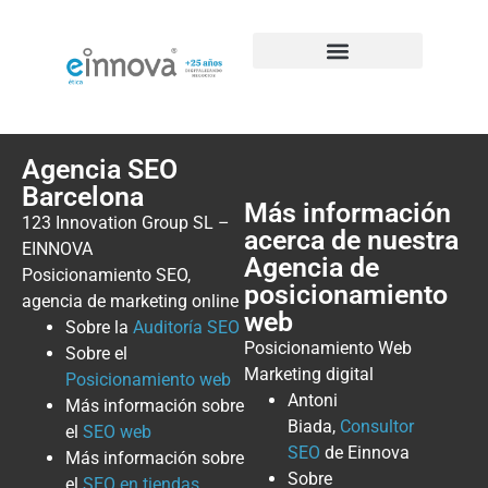
Agencia SEO
Barcelona
Más información
123 Innovation Group SL –
acerca de nuestra
EINNOVA
Agencia de
Posicionamiento SEO,
posicionamiento
agencia de marketing online
web
Sobre la
Auditoría SEO
Posicionamiento Web
Sobre el
Marketing digital
Posicionamiento web
Antoni
Más información sobre
Biada,
Consultor
el
SEO web
SEO
de Einnova
Más información sobre
Sobre
el
SEO en tiendas