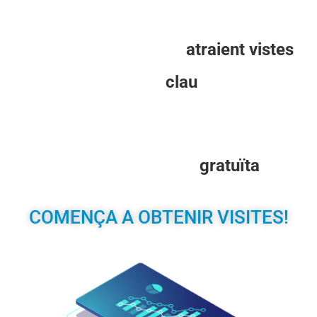
Impulsa el teu negoci
atraient vistes
.
Atraure visites és la
clau
per vendre en
línia.
Garanteix milers de visites sol·licitant la
teva Auditoria web
gratuïta
.
COMENÇA A OBTENIR VISITES!