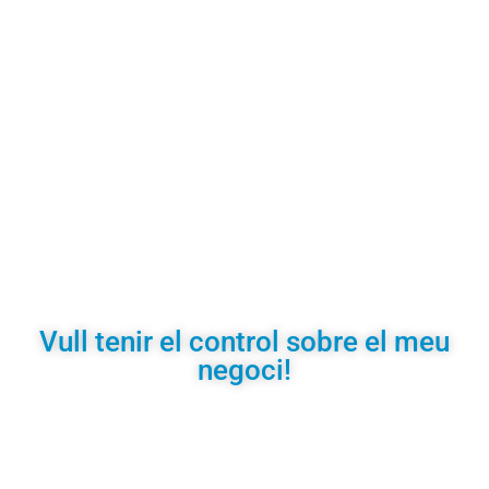
EL MEU PROPÒSIT:
Ajudar-te a tenir un BON POSICIONAMIENT per tal que
el teu negoci sigui exitós i així millorar la teva vida
Vull tenir el control sobre el meu
negoci!