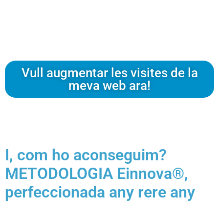
visibilitat al posar exemples d’èxit.
Vull augmentar les visites de la
meva web ara!
I, com ho aconseguim?
METODOLOGIA Einnova®,
perfeccionada any rere any