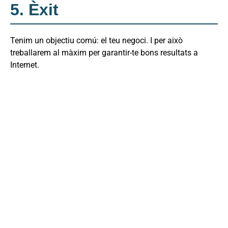
5. Èxit
Tenim un objectiu comú: el teu negoci. I per això
treballarem al màxim per garantir-te bons resultats a
Internet.
Què treballem en el
posicionamient web?
Et detallem els aspectes més importants:
Vam investigar competentment l’evolució de la