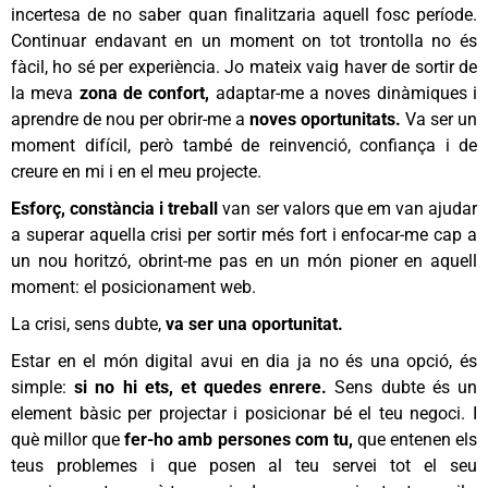
incertesa de no saber quan finalitzaria aquell fosc període.
Continuar endavant en un moment on tot trontolla no és
fàcil, ho sé per experiència. Jo mateix vaig haver de sortir de
la meva
zona de confort,
adaptar-me a noves dinàmiques i
aprendre de nou per obrir-me a
noves oportunitats.
Va ser un
moment difícil, però també de reinvenció, confiança i de
creure en mi i en el meu projecte.
Esforç, constància i treball
van ser valors que em van ajudar
a superar aquella crisi per sortir més fort i enfocar-me cap a
un nou horitzó, obrint-me pas en un món pioner en aquell
moment: el posicionament web.
La crisi, sens dubte,
va ser una oportunitat.
Estar en el món digital avui en dia ja no és una opció, és
simple:
si no hi ets, et quedes enrere.
Sens dubte és un
element bàsic per projectar i posicionar bé el teu negoci. I
què millor que
fer-ho amb persones com tu,
que entenen els
teus problemes i que posen al teu servei tot el seu