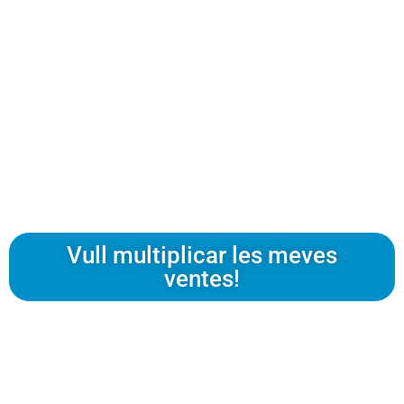
Comença el teu
posicionament SEO,
despreocupa't i recuperaràs
la inversió en la teva Web
abans d'un any
Vull multiplicar les meves
ventes!
Ens has llegit o escoltat a: