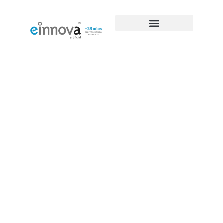
La teva web es
mereix estar
entre les
primeres gràcies
al posicionament
Web SEO