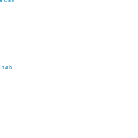
r salut
inaris