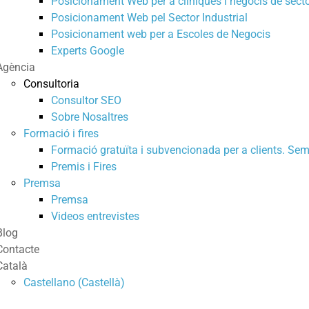
Posicionament Web per a clíniques i negocis de secto
Posicionament Web pel Sector Industrial
Posicionament web per a Escoles de Negocis
Experts Google
Agència
Consultoria
Consultor SEO
Sobre Nosaltres
Formació i fires
Formació gratuïta i subvencionada per a clients. Sem
Premis i Fires
Premsa
Premsa
Videos entrevistes
Blog
Contacte
Català
Castellano
(
Castellà
)