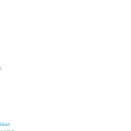
s
etail