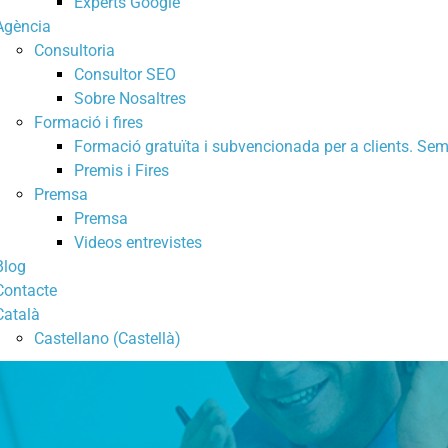
Experts Google
Agència
Consultoria
Consultor SEO
Sobre Nosaltres
Formació i fires
Formació gratuïta i subvencionada per a clients. Sem
Premis i Fires
Premsa
Premsa
Videos entrevistes
Blog
Contacte
Català
Castellano
(
Castellà
)